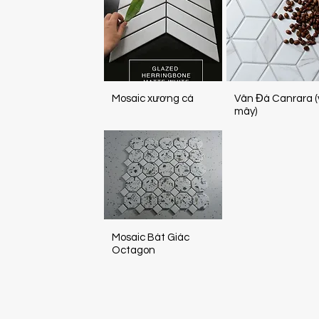
Mosaic xương cá
Vân Đá Canrara 
mây)
Mosaic Bát Giác
Octagon