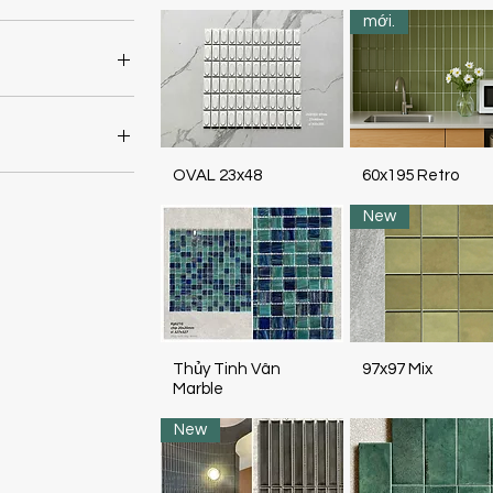
mới.
₫1
OVAL 23x48
60x195 Retro
New
Thủy Tinh Vân
97x97 Mix
Marble
New