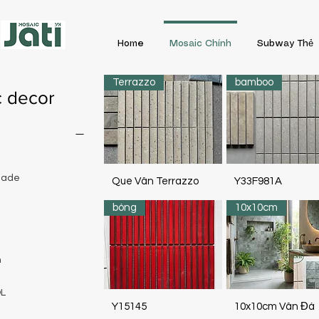
Home
Mosaic Chính
Subway Thẻ
Terrazzo
bamboo
 decor
made
Que Vân Terrazzo
Y33F981A
bóng
10x10cm
n
L
Y15145
10x10cm Vân Đá