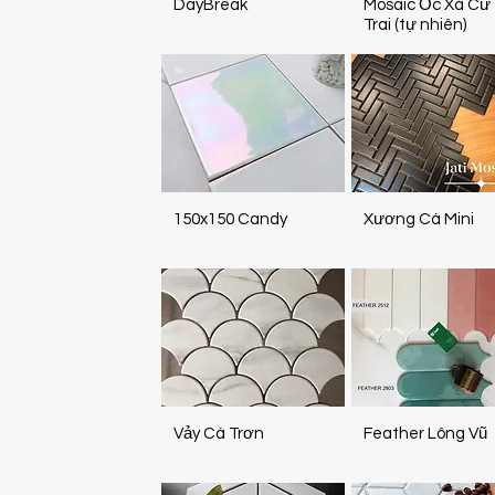
DayBreak
Mosaic Ốc Xà Cừ 
Trai (tự nhiên)
150x150 Candy
Xương Cá Mini
Vảy Cá Trơn
Feather Lông Vũ