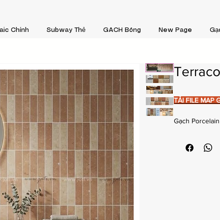
aic Chính
Subway Thẻ
GACH Bông
New Page
Gạ
Terraco
TẢI FILE MAP G
Gạch Porcelai
Code IK97G
Code IK53K
Bề mặt men
Xuất xứ Tr