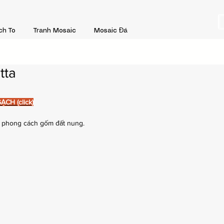
ch To
Tranh Mosaic
Mosaic Đá
tta
ẠCH (click)
n phong cách gốm đất nung.
L19 Size 97x97mm - vỉ 300x300mm.
C12 Size 53x218mm - vỉ 198x288mm.
 mờ.
ung Quốc