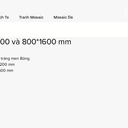
ch To
Tranh Mosaic
Mosaic Đá
200 và 800*1600 mm
 tráng men Bóng.
1200 mm
1600 mm