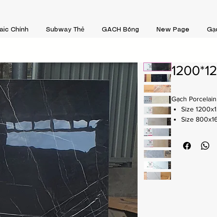
aic Chính
Subway Thẻ
GACH Bông
New Page
Gạ
1200*1
Gạch Porcelain
Size 1200x
Size 800x
Dày 10 mm