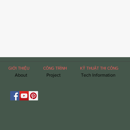
GIỚI THIỆU
CÔNG TRÌNH
KỸ THUẬT THI CÔNG
About
Project
Tech Information